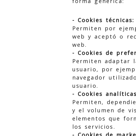
forma genérica:
- Cookies técnicas:
Permiten por ejemp
web y aceptó o rec
web.
- Cookies de prefer
Permiten adaptar l
usuario, por ejempl
navegador utilizad
usuario.
- Cookies analíticas
Permiten, dependie
y el volumen de vi
elementos que form
los servicios.
- Cookies de market