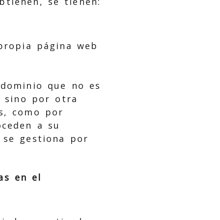
btienen, se tienen:
 propia página web
n dominio que no es
, sino por otra
es, como por
oceden a su
 se gestiona por
as en el