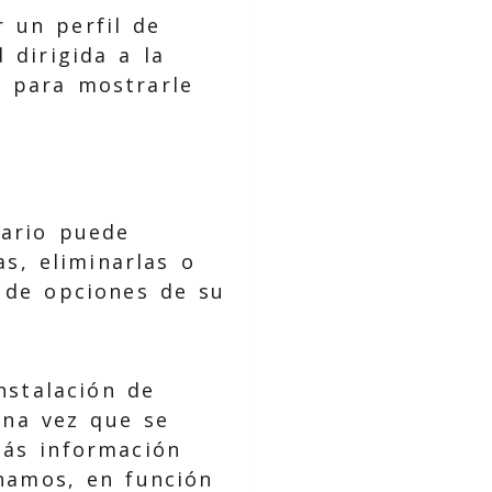
 un perfil de
 dirigida a la
s para mostrarle
s
uario puede
as, eliminarlas o
ú de opciones de su
nstalación de
una vez que se
más información
onamos, en función