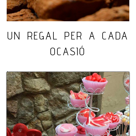
Regals i llaminadures a Ma
UN REGAL PER A CADA
OCASIÓ