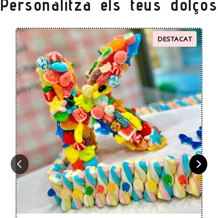
Personalitza els teus dolços
DESTACAT
Anterior
Se