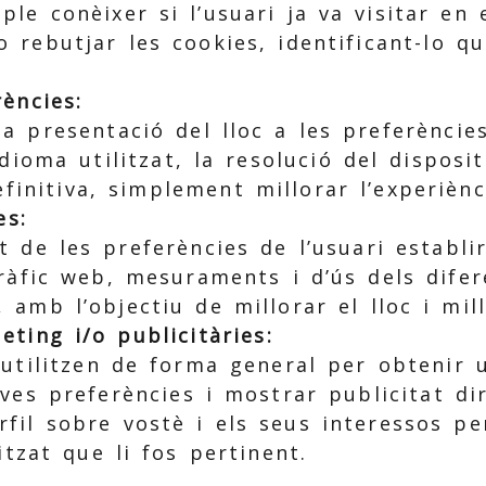
e conèixer si l’usuari ja va visitar en e
o rebutjar les cookies, identificant-lo q
ències:
 presentació del lloc a les preferències
dioma utilitzat, la resolució del disposi
efinitiva, simplement millorar l’experiènc
es:
de les preferències de l’usuari establir
tràfic web, mesuraments i d’ús dels dife
 amb l’objectiu de millorar el lloc i mill
ting i/o publicitàries:
utilitzen de forma general per obtenir u
ves preferències i mostrar publicitat dir
fil sobre vostè i els seus interessos pe
tzat que li fos pertinent.