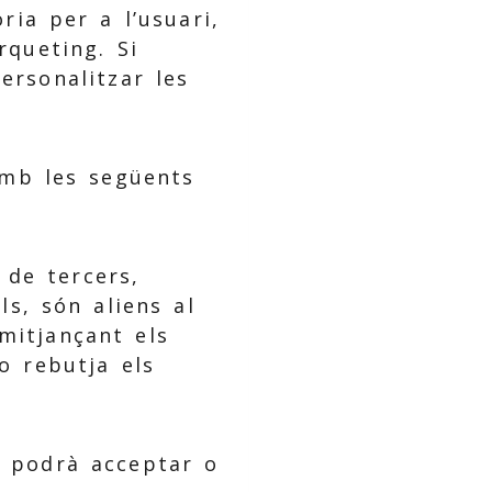
ria per a l’usuari,
rqueting. Si
ersonalitzar les
 amb les següents
 de tercers,
ls, són aliens al
mitjançant els
 o rebutja els
i podrà acceptar o