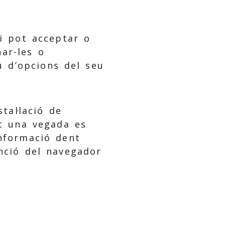
ri pot acceptar o
nar-les o
ú d’opcions del seu
tal·lació de
t una vegada es
informació dent
unció del navegador