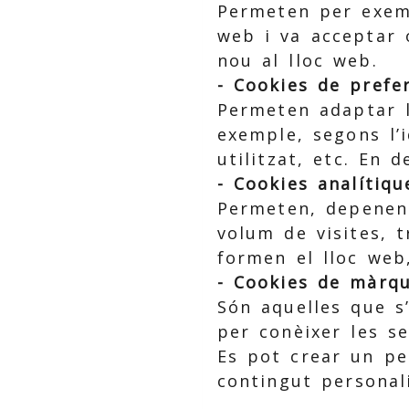
Permeten per exempl
web i va acceptar 
nou al lloc web.
- Cookies de prefer
Permeten adaptar la
exemple, segons l’i
utilitzat, etc. En d
- Cookies analítiqu
Permeten, depenent 
volum de visites, 
formen el lloc web,
- Cookies de màrque
Són aquelles que s’
per conèixer les se
Es pot crear un per
contingut personali