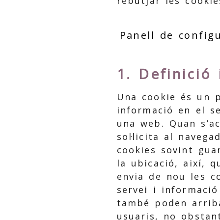
rebutjar les cookie
Panell de config
1. Definició
Una cookie és un p
informació en el s
una web. Quan s’ac
sol·licita al naveg
cookies sovint gua
la ubicació, així, 
envia de nou les c
servei i informació
també poden arriba
usuaris, no obstan