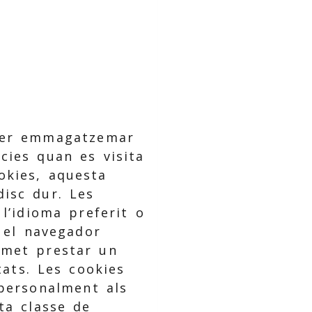
 per emmagatzemar
cies quan es visita
okies, aquesta
disc dur. Les
l’idioma preferit o
, el navegador
rmet prestar un
tats. Les cookies
personalment als
ta classe de