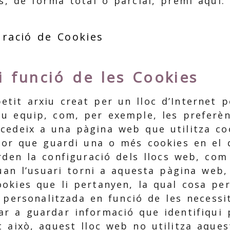
s, de forma total o parcial, premi aquí:
uració de Cookies
 i funció de les Cookies
etit arxiu creat per un lloc d’Internet
eu equip, com, per exemple, les preferèn
cedeix a una pàgina web que utilitza co
ador que guardi una o més cookies en el 
rden la configuració dels llocs web, com 
quan l’usuari torni a aquesta pàgina web
ookies que li pertanyen, la qual cosa pe
 personalitzada en funció de les necessi
r a guardar informació que identifiqui 
t això, aquest lloc web no utilitza aques