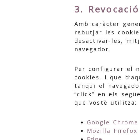
3. Revocació
Amb caràcter gener
rebutjar les cookie
desactivar-les, mi
navegador.
Per configurar el n
cookies, i que d’a
tanqui el navegado
“click” en els seg
que vostè utilitza:
Google Chrome
Mozilla Firefox
Edge