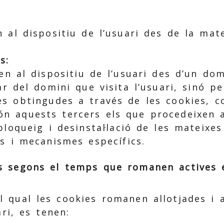
n al dispositiu de l’usuari des de la ma
s:
en al dispositiu de l’usuari des d’un do
ar del domini que visita l’usuari, sinó pe
es obtingudes a través de les cookies, 
n aquests tercers els que procedeixen a
loqueig i desinstal·lació de les mateixe
ns i mecanismes específics.
s segons el temps que romanen actives e
 qual les cookies romanen allotjades i a
ari, es tenen: