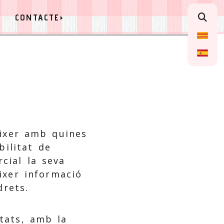
CONTACTE
èixer amb quines
bilitat de
cial la seva
ixer informació
drets.
itats, amb la