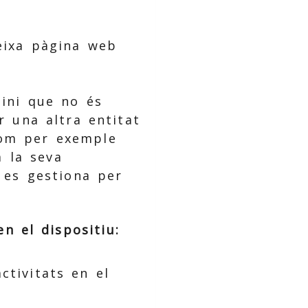
teixa pàgina web
mini que no és
r una altra entitat
com per exemple
 la seva
s es gestiona per
n el dispositiu:
ctivitats en el