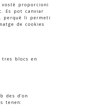
 vostè proporcioni
c. Es pot canviar
, perquè li permeti
matge de cookies
 tres blocs en
eb des d’on
es tenen: